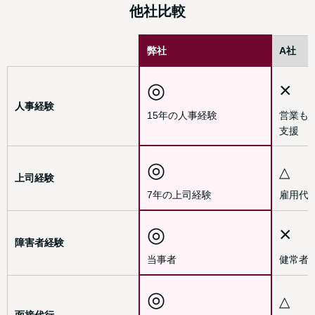
他社比較
弊社
A社
◎
×
人事経験
15年の人事経験
営業も
支援
◎
△
上司経験
7年の上司経験
雇用代
◎
×
障害者経験
当事者
健常者
◎
△
面接代行